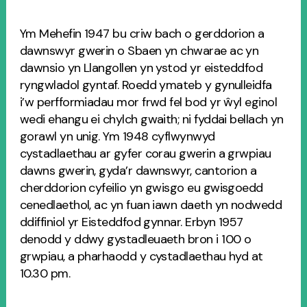
Ym Mehefin 1947 bu criw bach o gerddorion a
dawnswyr gwerin o Sbaen yn chwarae ac yn
dawnsio yn Llangollen yn ystod yr eisteddfod
ryngwladol gyntaf. Roedd ymateb y gynulleidfa
i’w perfformiadau mor frwd fel bod yr ŵyl eginol
wedi ehangu ei chylch gwaith; ni fyddai bellach yn
gorawl yn unig. Ym 1948 cyflwynwyd
cystadlaethau ar gyfer corau gwerin a grwpiau
dawns gwerin, gyda’r dawnswyr, cantorion a
cherddorion cyfeilio yn gwisgo eu gwisgoedd
cenedlaethol, ac yn fuan iawn daeth yn nodwedd
ddiffiniol yr Eisteddfod gynnar. Erbyn 1957
denodd y ddwy gystadleuaeth bron i 100 o
grwpiau, a pharhaodd y cystadlaethau hyd at
10.30 pm.