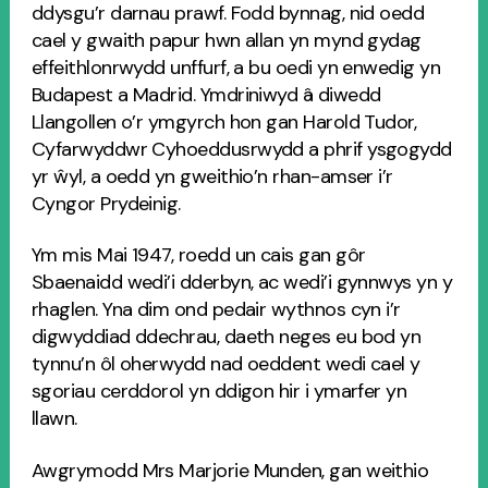
ddysgu’r darnau prawf. Fodd bynnag, nid oedd
cael y gwaith papur hwn allan yn mynd gydag
effeithlonrwydd unffurf, a bu oedi yn enwedig yn
Budapest a Madrid. Ymdriniwyd â diwedd
Llangollen o’r ymgyrch hon gan Harold Tudor,
Cyfarwyddwr Cyhoeddusrwydd a phrif ysgogydd
yr ŵyl, a oedd yn gweithio’n rhan-amser i’r
Cyngor Prydeinig.
Ym mis Mai 1947, roedd un cais gan gôr
Sbaenaidd wedi’i dderbyn, ac wedi’i gynnwys yn y
rhaglen. Yna dim ond pedair wythnos cyn i’r
digwyddiad ddechrau, daeth neges eu bod yn
tynnu’n ôl oherwydd nad oeddent wedi cael y
sgoriau cerddorol yn ddigon hir i ymarfer yn
llawn.
Awgrymodd Mrs Marjorie Munden, gan weithio