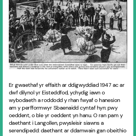
Er gwaethaf yr effaith ar ddigwyddiad 1947 ac ar
dwf dilynol yr Eisteddfod, ychydig iawn o
wybodaeth a roddodd y rhan fwyaf o hanesion
am y perfformwyr Sbaenaidd cyntaf hyn: pwy
oeddent, o ble yr oeddent yn hanu. O ran pam y
daethant i Langollen, pwysleisir siawns a
serendipedd: daethant ar ddamwain gan obeithio