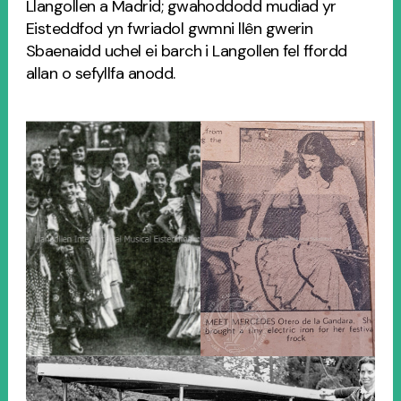
Llangollen a Madrid; gwahoddodd mudiad yr
Eisteddfod yn fwriadol gwmni llên gwerin
Sbaenaidd uchel ei barch i Langollen fel ffordd
allan o sefyllfa anodd.