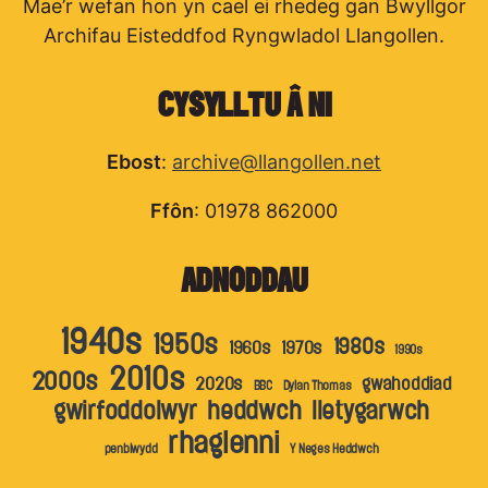
Mae’r wefan hon yn cael ei rhedeg gan Bwyllgor
Archifau Eisteddfod Ryngwladol Llangollen.
CYSYLLTU Â NI
Ebost
:
archive@llangollen.net
Ffôn
: 01978 862000
ADNODDAU
1940s
1950s
1980s
1960s
1970s
1990s
2010s
2000s
2020s
gwahoddiad
BBC
Dylan Thomas
gwirfoddolwyr
heddwch
lletygarwch
rhaglenni
penblwydd
Y Neges Heddwch