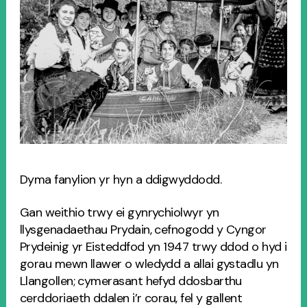
Dyma fanylion yr hyn a ddigwyddodd.
Gan weithio trwy ei gynrychiolwyr yn
llysgenadaethau Prydain, cefnogodd y Cyngor
Prydeinig yr Eisteddfod yn 1947 trwy ddod o hyd i
gorau mewn llawer o wledydd a allai gystadlu yn
Llangollen; cymerasant hefyd ddosbarthu
cerddoriaeth ddalen i’r corau, fel y gallent