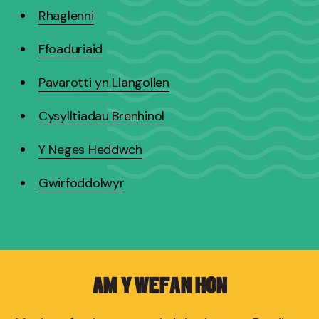
Rhaglenni
Ffoaduriaid
Pavarotti yn Llangollen
Cysylltiadau Brenhinol
Y Neges Heddwch
Gwirfoddolwyr
AM Y WEFAN HON