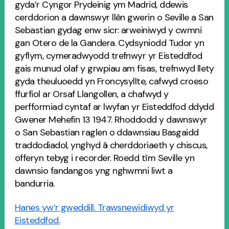
gyda’r Cyngor Prydeinig ym Madrid, ddewis
cerddorion a dawnswyr llên gwerin o Seville a San
Sebastian gydag enw sicr: arweiniwyd y cwmni
gan Otero de la Gandera. Cydsyniodd Tudor yn
gyflym, cymeradwyodd trefnwyr yr Eisteddfod
gais munud olaf y grwpiau am fisas, trefnwyd llety
gyda theuluoedd yn Froncysyllte, cafwyd croeso
ffurfiol ar Orsaf Llangollen, a chafwyd y
perfformiad cyntaf ar lwyfan yr Eisteddfod ddydd
Gwener Mehefin 13 1947. Rhoddodd y dawnswyr
o San Sebastian raglen o ddawnsiau Basgaidd
traddodiadol, ynghyd â cherddoriaeth y chiscus,
offeryn tebyg i recorder. Roedd tîm Seville yn
dawnsio fandangos yng nghwmni liwt a
bandurria.
Hanes yw’r gweddill. Trawsnewidiwyd yr
Eisteddfod.