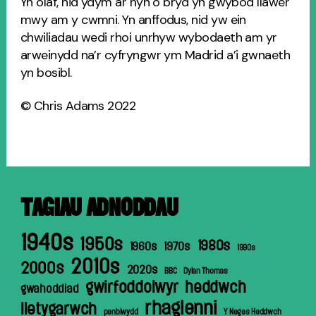
Yn olaf, nid ydym ar hyn o bryd yn gwybod llawer
mwy am y cwmni. Yn anffodus, nid yw ein
chwiliadau wedi rhoi unrhyw wybodaeth am yr
arweinydd na’r cyfryngwr ym Madrid a’i gwnaeth
yn bosibl.
© Chris Adams 2022
TAGIAU ADNODDAU
1940s
1950s
1980s
1960s
1970s
1990s
2010s
2000s
2020s
BBC
Dylan Thomas
gwirfoddolwyr
heddwch
gwahoddiad
rhaglenni
lletygarwch
penblwydd
Y Neges Heddwch