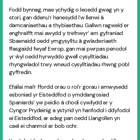
Fodd bynnag, mae ychydig o leoedd gwag yn y
stori, gan ddenu’r hanesydd i’w llenwi â
damcaniaethau a thybiaethau. Gallwn ragweld er
enghraifft mai awydd y trefnwyr’ am gyfraniad
Sbaenaidd oedd ymgysylltu â gwladwriaeth
ffasgaidd fwyaf Ewrop, gan mai pwrpas penodol
yr ŵyl oedd hyrwyddo gwell cysylltiadau
rhyngwladol trwy wneud cysylltiadau rhwng pobl
gyffredin.
Efallai mai’r ffordd orau o roi’r gorau i amwysedd
esboniad yr Eisteddfod o ymddangosiad
Spaniards’ yw peidio â chodi cywilydd ar y
Cyngor Prydeinig a ystyrid yn hanfodol i ddyfodol
ei Eisteddfod, ar adeg pan oedd Llangollen yn
cael ei chanmol ar bob ochr.