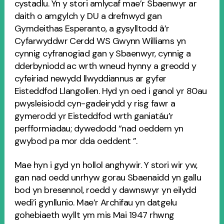
cystadlu. Yn y stori amlycaf mae’r Sbaenwyr ar
daith o amgylch y DU a drefnwyd gan
Gymdeithas Esperanto, a gysylltodd â’r
Cyfarwyddwr Cerdd WS Gwynn Williams yn
cynnig cyfranogiad gan y Sbaenwyr, cynnig a
dderbyniodd ac wrth wneud hynny a greodd y
cyfeiriad newydd llwyddiannus ar gyfer
Eisteddfod Llangollen. Hyd yn oed i ganol yr 80au
pwysleisiodd cyn-gadeirydd y risg fawr a
gymerodd yr Eisteddfod wrth ganiatáu’r
perfformiadau; dywedodd “nad oeddem yn
gwybod pa mor dda oeddent ”.
Mae hyn i gyd yn hollol anghywir. Y stori wir yw,
gan nad oedd unrhyw gorau Sbaenaidd yn gallu
bod yn bresennol, roedd y dawnswyr yn eilydd
wedi’i gynllunio. Mae’r Archifau yn datgelu
gohebiaeth wyllt ym mis Mai 1947 rhwng